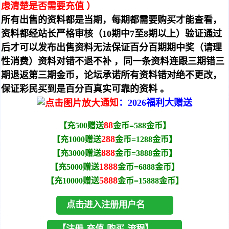
虑清楚是否需要充值 ）
所有出售的资料都是当期，每期都需要购买才能查看，
资料都经站长严格审核（10期中7至8期以上）验证通过
后才可以发布出售资料无法保证百分百期期中奖（请理
性消费）资料对错不退不补 ，同一条资料连跟三期错三
期退返第三期金币，论坛承诺所有资料错对绝不更改，
保证彩民买到是百分百真实可靠的资料 。
通知
：2026福利大赠送
88
【充500赠送
金币=588金币】
2
88
【充1000赠送
金币=1288金币】
888
【充3000赠送
金币=3888金币】
1
888
【充5000赠送
金币
=6888金币】
5888
【充10000赠送
金币=15888金币】
点击进入注册用户名
【注册-充值-购买-流程】