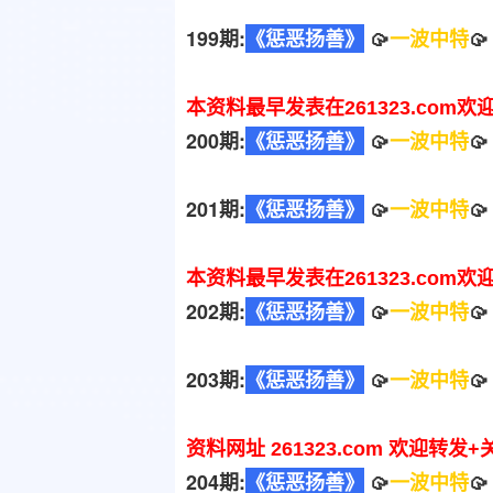
199期:
《惩恶扬善》
🥠
一波中特

本资料最早发表在261323.com欢
200期:
《惩恶扬善》
🥠
一波中特

201期:
《惩恶扬善》
🥠
一波中特

本资料最早发表在261323.com欢
202期:
《惩恶扬善》
🥠
一波中特

203期:
《惩恶扬善》
🥠
一波中特

资料网址 261323.com 欢迎转发+
204期:
《惩恶扬善》
🥠
一波中特
