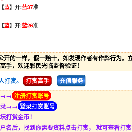
【
蓝
】开:
蓝37
准
【
蓝
】开:
蓝26
准
和公开的一样，假一赔十，如发现作者有作弊行为。
高手，欢迎彩民光临监督验证！
人打赏。
打赏高手
充值服务
→→
注册打赏账号
录→→
登录打赏账号
坛打赏金币！
户名后，找到你需要资料点击打赏， 就可查看打