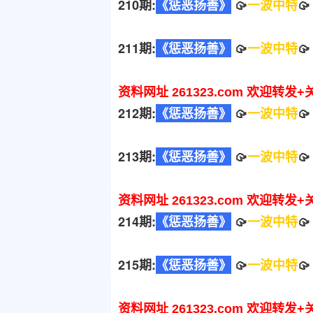
210期:
《惩恶扬善》
🥠
一波中特

211期:
《惩恶扬善》
🥠
一波中特

资料网址 261323.com 欢迎转发+
212期:
《惩恶扬善》
🥠
一波中特

213期:
《惩恶扬善》
🥠
一波中特

资料网址 261323.com 欢迎转发+
214期:
《惩恶扬善》
🥠
一波中特

215期:
《惩恶扬善》
🥠
一波中特

资料网址 261323.com 欢迎转发+