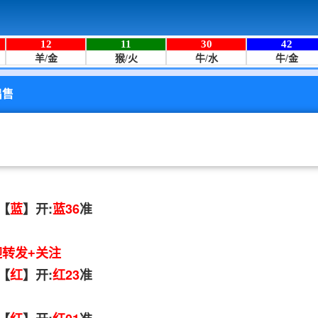
出售
【
蓝
】开:
蓝36
准
迎转发+关注
【
红
】开:
红23
准