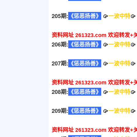
205期:
《惩恶扬善》
🥠
一波中特

资料网址 261323.com 欢迎转发+
206期:
《惩恶扬善》
🥠
一波中特

207期:
《惩恶扬善》
🥠
一波中特

资料网址 261323.com 欢迎转发+
208期:
《惩恶扬善》
🥠
一波中特

209期:
《惩恶扬善》
🥠
一波中特

资料网址 261323.com 欢迎转发+