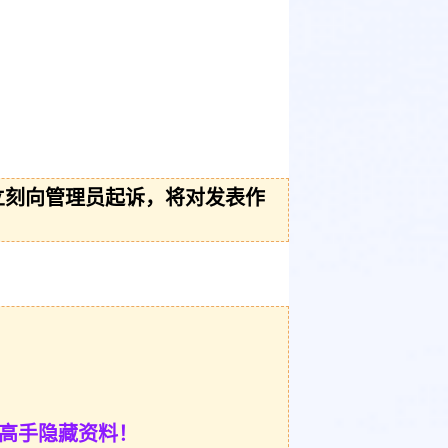
立刻向管理员起诉，将对发表作
赏高手隐藏资料！