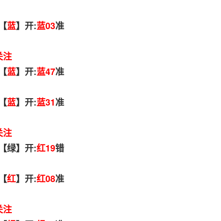
【
蓝
】开:
蓝03
准
关注
【
蓝
】开:
蓝47
准
【
蓝
】开:
蓝31
准
关注
【绿】开:
红19
错
【
红
】开:
红08
准
关注