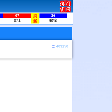
403150