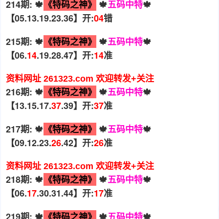
214期: 🍁
《特码之神》
🍁
五码中特
🍁
【05.13.19.23.36】开:
04
错
215期: 🍁
《特码之神》
🍁
五码中特
🍁
【06.
14
.19.28.47】开:
14
准
资料网址 261323.com 欢迎转发+关注
216期: 🍁
《特码之神》
🍁
五码中特
🍁
【13.15.17.
37
.39】开:
37
准
217期: 🍁
《特码之神》
🍁
五码中特
🍁
【09.12.23.
26
.42】开:
26
准
资料网址 261323.com 欢迎转发+关注
218期: 🍁
《特码之神》
🍁
五码中特
🍁
【06.
17
.30.31.44】开:
17
准
219期: 🍁
《特码之神》
🍁
五码中特
🍁