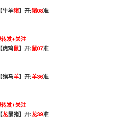
【牛羊
猪
】开:
猪08
准
迎转发+关注
【虎鸡
鼠
】开:
鼠07
准
【猴马
羊
】开:
羊36
准
迎转发+关注
【
龙
鼠猪】开:
龙39
准