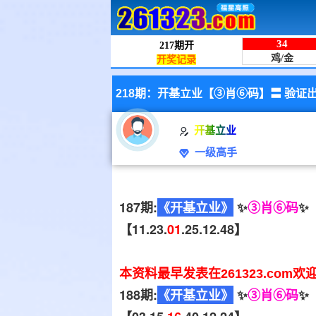
218期：开基立业【③肖⑥码】〓 验证
开基立业
一级高手
187期:
《开基立业》
✨
③肖⑥码
✨
【11.23.
01
.25.12.48】
本资料最早发表在261323.com欢
188期:
《开基立业》
✨
③肖⑥码
✨