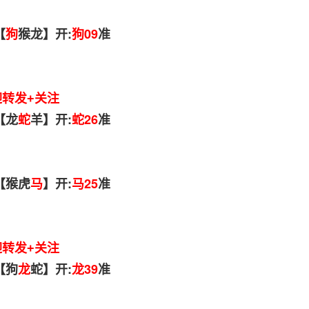
【
狗
猴龙】开:
狗09
准
迎转发+关注
【龙
蛇
羊】开:
蛇26
准
【猴虎
马
】开:
马25
准
迎转发+关注
【狗
龙
蛇】开:
龙39
准