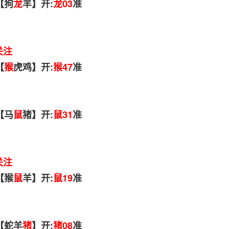
【狗
龙
羊】开:
龙03
准
关注
【
猴
虎鸡】开:
猴47
准
【马
鼠
猪】开:
鼠31
准
关注
【猴
鼠
羊】开:
鼠19
准
【蛇羊
猪
】开:
猪08
准