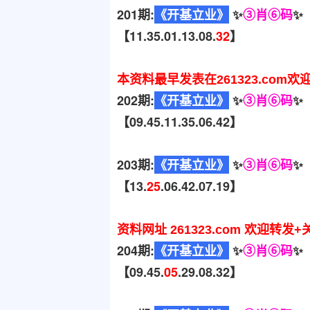
201期:
《开基立业》
✨
③肖⑥码
✨
【11.35.01.13.08.
32
】
本资料最早发表在261323.com欢
202期:
《开基立业》
✨
③肖⑥码
✨
【09.45.11.35.06.42】
203期:
《开基立业》
✨
③肖⑥码
✨
【13.
25
.06.42.07.19】
资料网址 261323.com 欢迎转发+
204期:
《开基立业》
✨
③肖⑥码
✨
【09.45.
05
.29.08.32】