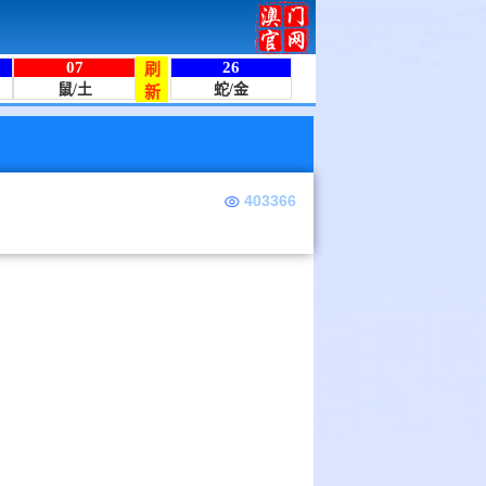
403366