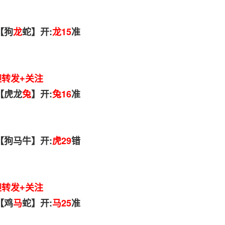
【狗
龙
蛇】开:
龙15
准
迎转发+关注
【虎龙
兔
】开:
兔16
准
【狗马牛】开:
虎29
错
迎转发+关注
【鸡
马
蛇】开:
马25
准