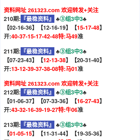
资料网址 261323.com 欢迎转发+关注
210期:
『最稳资料』
♣️
③组3中3
♣️
【02-16-36】【12-16-19】【
15-17-48
】
开:
40-37-15-17-42-48特:马49
准
211期:
『最稳资料』
♣️
③组3中3
♣️
【07-23-43】【
12-13-38
】【20-31-40】
开:
13-12-39-37-38-08特:马01
准
资料网址 261323.com 欢迎转发+关注
212期:
『最稳资料』
♣️
③组3中3
♣️
【01-06-37】【07-33-36】【
16-27-43
】
开:
43-32-16-39-19-27特:牛06
准
213期:
『最稳资料』
♣️
③组3中3
♣️
【
01-05-15
】【11-31-44】【19-35-36】