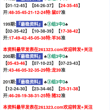
【01-12-45】【04-26-37】【
24-35-45
】
开:
48-35-45-21-12-24特:鼠07
准
199期:
『最稳资料』
♣️
③组3中3
♣️
【02-35-42】【10-38-39】【
17-38-42
】
开:
17-49-42-45-05-38特:羊36
准
本资料最早发表在261323.com欢迎转发+关注
200期:
『最稳资料』
♣️
③组3中3
♣️
【
05-43-46
】【07-10-23】【07-23-43】
开:
43-46-05-32-35-29特:龙39
准
201期:
『最稳资料』
♣️
③组3中3
♣️
【12-24-30】【23-34-46】【
25-31-38
】
开:
46-28-19-38-31-25特:猪32
准
本资料最早发表在261323.com欢迎转发+关注