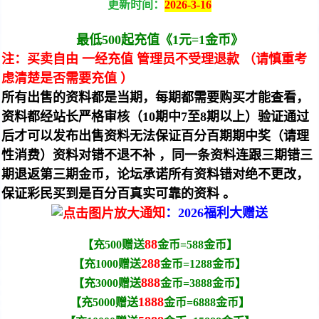
更新时间：
2026-3-16
最低500起充值《1元=1金币》
注：买卖自由 一经充值 管理员不受理退款 （请慎重考
虑清楚是否需要充值 ）
所有出售的资料都是当期，每期都需要购买才能查看，
资料都经站长严格审核（10期中7至8期以上）验证通过
后才可以发布出售资料无法保证百分百期期中奖（请理
性消费）资料对错不退不补 ，同一条资料连跟三期错三
期退返第三期金币，论坛承诺所有资料错对绝不更改，
保证彩民买到是百分百真实可靠的资料 。
通知
：2026福利大赠送
88
【充500赠送
金币=588金币】
2
88
【充1000赠送
金币=1288金币】
888
【充3000赠送
金币=3888金币】
1
888
【充5000赠送
金币
=6888金币】