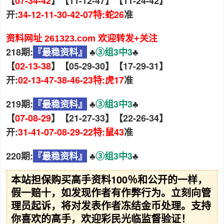
【
07-34-42
】【11-12-47】【11-24-42】
开:
34-12-11-30-42-07特:蛇26
准
资料网址 261323.com 欢迎转发+关注
218期:
『最稳资料』
♣️
③组3中3
♣️
【
02-13-38
】【05-29-30】【17-29-31】
开:
02-13-47-38-46-23特:虎17
准
219期:
『最稳资料』
♣️
③组3中3
♣️
【
07-08-29
】【21-27-33】【22-26-34】
开:
31-41-07-08-29-22特:鼠43
准
220期:
『最稳资料』
♣️
③组3中3
♣️
本站担保购买高手资料100％和公开的一样，
假一赔十，如发现作者有作弊行为。立刻向管
理员起诉，将对发表作者冻结金币处理。支持
你喜欢的高手，欢迎彩民光临监督验证！