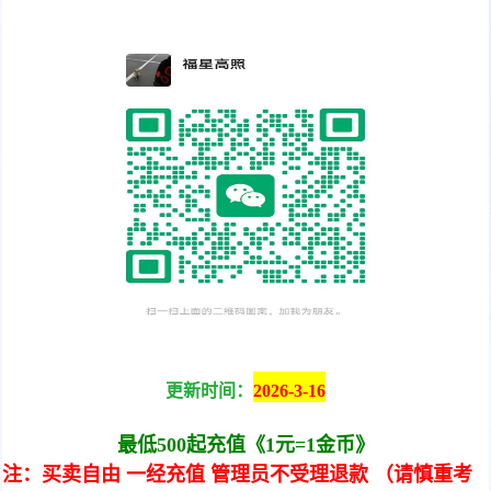
更新时间：
2026-3-16
最低500起充值《1元=1金币》
注：买卖自由 一经充值 管理员不受理退款 （请慎重考